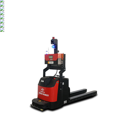
팔레트 스태커
리치 트럭
오더 피커
견인 트랙터
매우 좁은
통로 트럭
험지형 트럭
고소 작
업대
항만 기계류
방폭형 지게
차