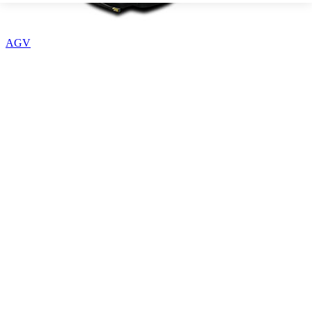
AGV
HANGCHA
전동트럭-견인차