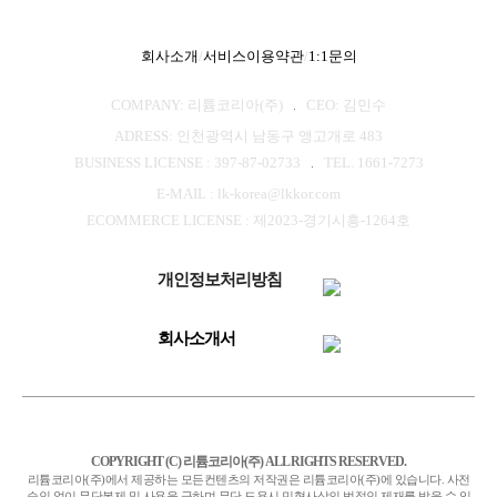
회사소개
/
서비스이용약관
/
1:1문의
COMPANY: 리튬코리아(주)
CEO: 김민수
ADRESS: 인천광역시 남동구 앵고개로 483
BUSINESS LICENSE : 397-87-02733
TEL. 1661-7273
E-MAIL : lk-korea@lkkor.com
ECOMMERCE LICENSE : 제2023-경기시흥-1264호
개인정보처리방침
회사소개서
COPYRIGHT (C) 리튬코리아(주) ALL RIGHTS RESERVED.
리튬코리아(주)에서 제공하는 모든컨텐츠의 저작권은 리튬코리아(주)에 있습니다. 사전
승인 없이 무단복제 및 사용을 금하며 무단 도용시 민형사상의 법적인 제재를 받을 수 있