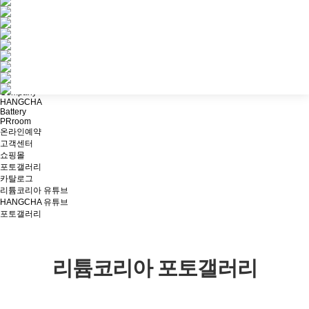
팔레트 스태커
리치 트럭
오더 피커
견인 트
랙터
매우 좁은 통로 트럭
험지형 트럭
고소 작업대
항만 기계류
방폭형 지
게차
AGV
PRroom
포토갤러리
PRroom
Company
HANGCHA
Battery
PRroom
온라인예약
고객센터
쇼핑몰
포토갤러리
카탈로그
리튬코리아 유튜브
HANGCHA 유튜브
포토갤러리
리튬코리아 포토갤러리