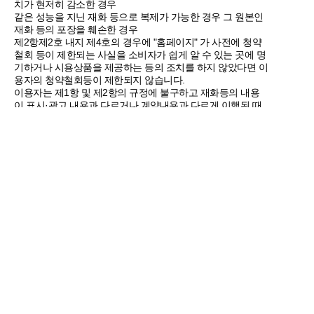
치가 현저히 감소한 경우
같은 성능을 지닌 재화 등으로 복제가 가능한 경우 그 원본인
재화 등의 포장을 훼손한 경우
제2항제2호 내지 제4호의 경우에 "홈페이지" 가 사전에 청약
철회 등이 제한되는 사실을 소비자가 쉽게 알 수 있는 곳에 명
기하거나 시용상품을 제공하는 등의 조치를 하지 않았다면 이
용자의 청약철회등이 제한되지 않습니다.
이용자는 제1항 및 제2항의 규정에 불구하고 재화등의 내용
이 표시·광고 내용과 다르거나 계약내용과 다르게 이행된 때
에는 당해 재화등을 공급받은 날부터 3월이내, 그 사실을 안
날 또는 알 수 있었던 날부터 30일 이내에 청약철회 등을 할
수 있습니다.
제16조 청약철회 등의 효과
"홈페이지" 는 이용자로부터 재화 등을 반환받은 경우 3영업
일 이내에 이미 지급받은 재화 등의 대금을 환급합니다. 이 경
우 "홈페이지" 가 이용자에게 재화등의 환급을 지연한때에는
그 지연기간에 대하여 「전자상거래 등에서의 소비자보호에
관한 법률 시행령」제21조의2에서 정하는 지연이자율을 곱
하여 산정한 지연이자를 지급합니다.
"홈페이지" 는 위 대금을 환급함에 있어서 이용자가 신용카드
또는 전자화폐 등의 결제수단으로 재화 등의 대금을 지급한
때에는 지체없이 당해 결제수단을 제공한 사업자로 하여금 재
화 등의 대금의 청구를 정지 또는 취소하도록 요청합니다.
청약철회 등의 경우 공급받은 재화 등의 반환에 필요한 비용