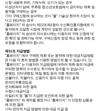
신청 내용에 허위, 기재누락, 오기가 있는 경우
미성년자가 담배, 주류등 청소년보호법에서 금지하는 재화 및
용역을 구매하는 경우
기타 구매신청에 승낙하는 것이 "몰" 기술상 현저히 지장이 있
다고 판단하는 경우
"홈페이지" 의 승낙이 제12조제1항의 수신확인통지형태로 이
용자에게 도달한 시점에 계약이 성립한 것으로 봅니다.
"홈페이지" 의 승낙의 의사표시에는 이용자의 구매 신청에 대
한 확인 및 판매가능 여부, 구매신청의 정정 취소 등에 관한 정
보등을 포함하여야 합니다.
제11조 지급방법
"홈페이지" 에서 구매한 재화 또는 용역에 대한 대금지급방법
은 다음 각 호의 방법중 가용한 방법으로 할 수 있습니다. 단,
"홈페이지" 는 이용자의 지급방법에 대하여 재화 등의 대금에
어떠한 명목의 수수료도 추가하여 징수할 수 없습니다.
폰뱅킹, 인터넷뱅킹, 메일 뱅킹 등의 각종 계좌이체
선불카드, 직불카드, 신용카드 등의 각종 카드 결제
온라인무통장입금
전자화폐에 의한 결제
수령시 대금지급
마일리지 등 "몰"이 지급한 포인트에 의한 결제
"홈페이지" 와 계약을 맺었거나 "홈페이지" 가 인정한 상품권
에 의한 결제
기타 전자적 지급 방법에 의한 대금 지급 등